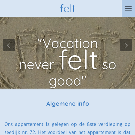
felt
Ga
direct
naar
de
"Vacation
hoofdinhoud
felt
never
so
good"
Algemene info
Ons appartement is gelegen op de 8ste verdieping op
zeedijk nr. 72. Het voordeel van het appartement is dat